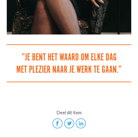
”JE BENT HET WAARD OM ELKE DAG
MET PLEZIER NAAR JE WERK TE GAAN.”
Deel dit item