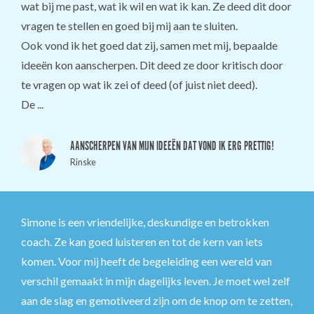
wat bij me past, wat ik wil en wat ik kan. Ze deed dit door
vragen te stellen en goed bij mij aan te sluiten.
Ook vond ik het goed dat zij, samen met mij, bepaalde
ideeën kon aanscherpen. Dit deed ze door kritisch door
te vragen op wat ik zei of deed (of juist niet deed).
De ...
AANSCHERPEN VAN MIJN IDEEËN DAT VOND IK ERG PRETTIG!
Rinske
Simone is een vriendelijke, deskundige en betrokken
coach. Ze kan goed luisteren en tot de kern van iets
komen. Voor mij heeft de begeleiding een wereld van
verschil gemaakt in mijn dagelijks leven. Je moet wel zelf
aan de slag en gemotiveerd zijn om de knop om te zetten,