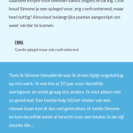
daadwerkelijke voorbeelden vanuit (eigen) ervaring. Ook
houd Simone je een spiegel voor, erg confronterend, maar
heel nuttig! Absoluut belangrijke punten aangestipt om
weer verder te komen.
EMMA
Goede spiegel maar ook confronterend
Toen ik Simone benaderde was ik al een tijdje ongelukkig
op m’n werk. Ik werkte al 10 jaar voor dezelfde
werkgever en wilde graag iets anders. Ik wist alleen niet
zo goed wat. Een beetje hulp bij het vinden van een
nieuwe baan kon ik dus wel gebruiken. Ik belde Simone
en kon dezelfde week al terecht voor een intake. In de vijf
sessies die ...