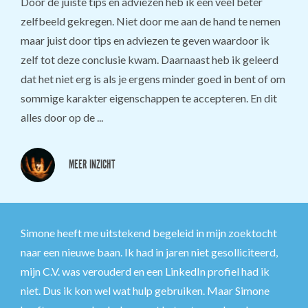
Door de juiste tips en adviezen heb ik een veel beter
zelfbeeld gekregen. Niet door me aan de hand te nemen
maar juist door tips en adviezen te geven waardoor ik
zelf tot deze conclusie kwam. Daarnaast heb ik geleerd
dat het niet erg is als je ergens minder goed in bent of om
sommige karakter eigenschappen te accepteren. En dit
alles door op de ...
MEER INZICHT
Simone heeft me uitstekend begeleid in mijn zoektocht
naar een nieuwe baan. Ik had in jaren niet gesolliciteerd,
mijn C.V. was verouderd en een LinkedIn profiel had ik
niet. Dus ik kon wel wat hulp gebruiken. Maar Simone