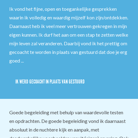
Ik vond het fijne, open en toegankelijke gesprekken
waarin ik volledig en waardig mijzelf kon zijn/ontdekken.
Daarnaast heb ik veel meer vertrouwen gekregen in mijn
eigen kunnen. Ik durf het aan om een stap te zetten welke
mijn leven zal veranderen. Daarbij vond ik het prettig om
gecoacht te worden in plaats van gestuurd dat doe je erg
goed ...
IK WERD GECOACHT IN PLAATS VAN GESTUURD
Goede begeleiding met behulp van waardevolle testen
en opdrachten. De goede begeleiding vond ik daarnaast
absoluut in de nuchtere kijk en aanpak, met