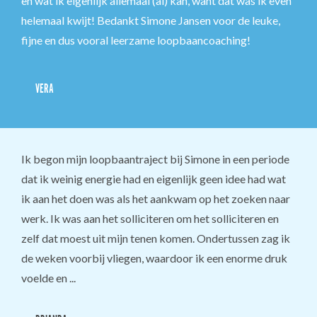
en wat ik eigenlijk allemaal (al) kan, want dat was ik even
helemaal kwijt! Bedankt Simone Jansen voor de leuke,
fijne en dus vooral leerzame loopbaancoaching!
VERA
Ik begon mijn loopbaantraject bij Simone in een periode
dat ik weinig energie had en eigenlijk geen idee had wat
ik aan het doen was als het aankwam op het zoeken naar
werk. Ik was aan het solliciteren om het solliciteren en
zelf dat moest uit mijn tenen komen. Ondertussen zag ik
de weken voorbij vliegen, waardoor ik een enorme druk
voelde en ...