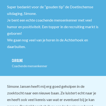
Super bedankt voor de “gouden tip” de Doetinchemse
uitdaging, Simone.
Je bent een echte coachende mensenkenner met veel
humor en positiviteit. Een topper in de recruiting markt is
geboren!
We gaan nog veel van je horen in de Achterhoek en
daarbuiten.
CAROLINE
Coachende mensenkenner
Simone Jansen heeft mij erg goed geholpen in de
zoektocht naar een nieuwe baan. Ze luistert echt naar je
en heeft ook veel kennis van wat er eventueel bij je kan