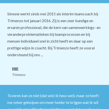
Simone werkt sinds mei 2015 als interim teamcoach bij
Trimenzo tot januari 2016. Zij is een zeer kundige en
ervaren professional, die de kern van samenwerkings- en
veranderproblematieken bij teamprocessen en bij
mensen individueel snel in zicht heeft en daar op een
prettige wijze in coacht. Bij Trimenzo heeft ze vooral
ondersteund bij ons ...
ROOS
Trimenzo
Toveren kan ze niet (dat wist ik heus wel), maar ze heeft
me zeker geholpen om meer helder te krijgen wat ik wil