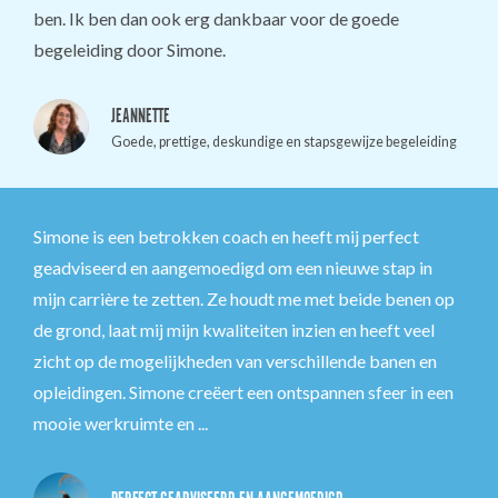
ben. Ik ben dan ook erg dankbaar voor de goede
begeleiding door Simone.
JEANNETTE
Goede, prettige, deskundige en stapsgewijze begeleiding
Simone is een betrokken coach en heeft mij perfect
geadviseerd en aangemoedigd om een nieuwe stap in
mijn carrière te zetten. Ze houdt me met beide benen op
de grond, laat mij mijn kwaliteiten inzien en heeft veel
zicht op de mogelijkheden van verschillende banen en
opleidingen. Simone creëert een ontspannen sfeer in een
mooie werkruimte en ...