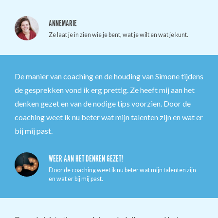
ANNEMARIE
Ze laat je in zien wie je bent, wat je wilt en wat je kunt.
De manier van coaching en de houding van Simone tijdens
de gesprekken vond ik erg prettig. Ze heeft mij aan het
denken gezet en van de nodige tips voorzien. Door de
coaching weet ik nu beter wat mijn talenten zijn en wat er
bij mij past.
WEER AAN HET DENKEN GEZET!
Door de coaching weet ik nu beter wat mijn talenten zijn
en wat er bij mij past.