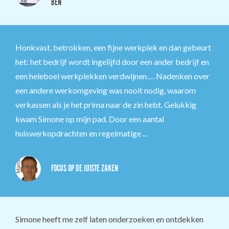
BEN
Honkvast, betrokken, een fijne werkplek en dan gebeurt
het: het bedrijf wordt ingelijfd door een ander bedrijf en
een heleboel werkplekken verdwijnen…. Nadenken over
een andere werkomgeving was nooit nodig, waarom
verkassen als je het prima naar de zin hebt. Gelukkig
kwam Simone op mijn pad. Door een aantal
huiswerkopdrachten en regelmatige ...
FOCUS OP DE JUISTE ZAKEN
Simone heeft me zelf laten onderzoeken en ontdekken