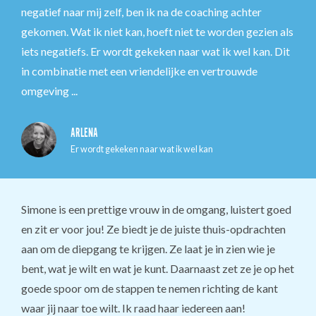
negatief naar mij zelf, ben ik na de coaching achter
gekomen. Wat ik niet kan, hoeft niet te worden gezien als
iets negatiefs. Er wordt gekeken naar wat ik wel kan. Dit
in combinatie met een vriendelijke en vertrouwde
omgeving ...
ARLENA
Er wordt gekeken naar wat ik wel kan
Simone is een prettige vrouw in de omgang, luistert goed
en zit er voor jou! Ze biedt je de juiste thuis-opdrachten
aan om de diepgang te krijgen. Ze laat je in zien wie je
bent, wat je wilt en wat je kunt. Daarnaast zet ze je op het
goede spoor om de stappen te nemen richting de kant
waar jij naar toe wilt. Ik raad haar iedereen aan!